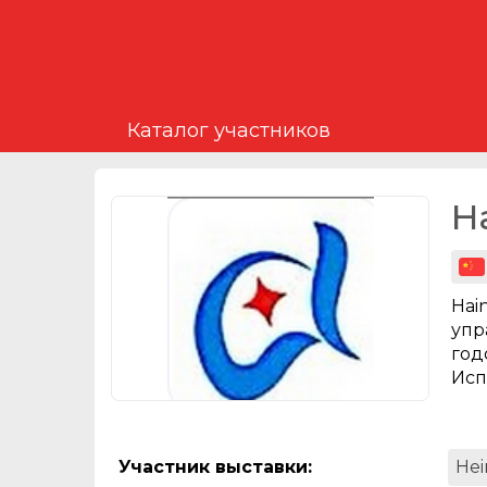
Каталог участников
Ha
Hai
упр
год
Исп
Участник выставки
:
Hei