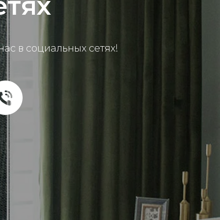
етях
ас в социальных сетях!