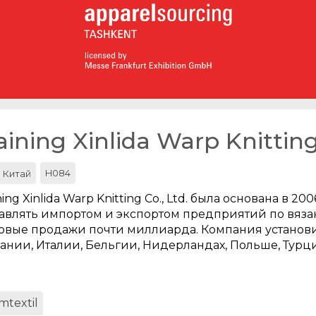
ining Xinlida Warp Knitting
H084
Китай
ning Xinlida Warp Knitting Co., Ltd. была основана в 
авлять импортом и экспортом предприятий по вязан
овые продажи почти миллиарда. Компания установ
ании, Италии, Бельгии, Нидерландах, Польше, Турци
mtextil